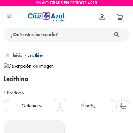
ENVÍO GRATIS EN PEDIDOS +$10
¿Qué estas buscando?
términos más buscados
Lecithina
1
.
protector solar
2
.
pañales
Lecithina
3
.
eucerin
1
Producto
4
.
cerave
5
.
nivea
6
.
bioderma
7
.
shampoo