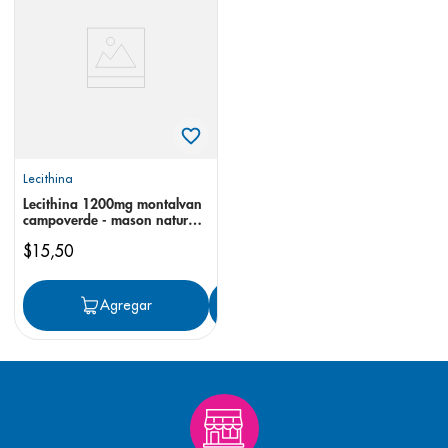
8
.
pediasure
9
.
panolini
10
.
prueba embarazo
Lecithina
Lecithina 1200mg montalvan
campoverde - mason natural
cápsulas soya
$
15
,
50
Agregar
Agregar