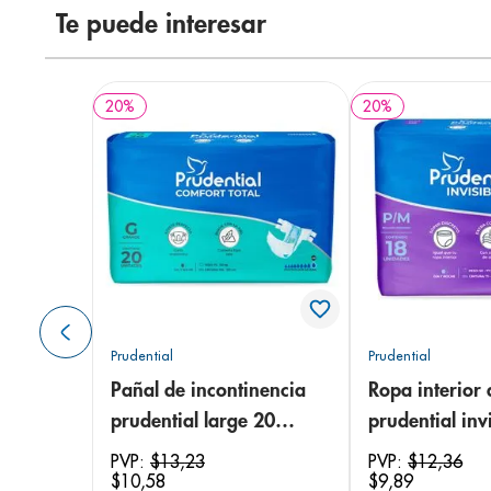
Te puede interesar
20
%
20
%
Prudential
Prudential
Pañal de incontinencia
Ropa interior 
prudential large 20
prudential invi
unidades
small/medium
PVP:
$
13
,
23
PVP:
$
12
,
36
$
10
,
58
$
9
,
89
unidades