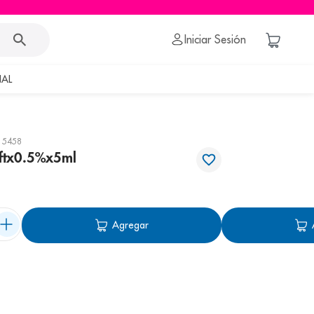
Iniciar Sesión
AL
15458
oftx0.5%x5ml
Agregar