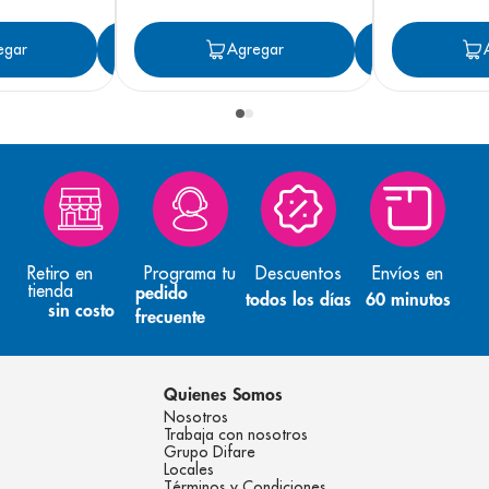
egar
Agregar
Agregar
Agreg
Retiro en
Programa tu
Descuentos
Envíos en
tienda
pedido
todos los días
60 minutos
sin costo
frecuente
Quienes Somos
Nosotros
Trabaja con nosotros
Grupo Difare
Locales
Términos y Condiciones