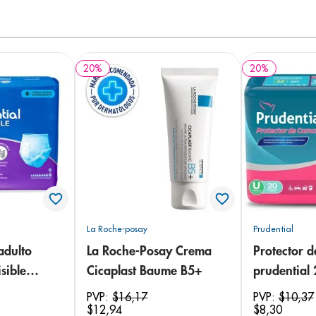
20
%
20
%
La Roche-posay
Prudential
adulto
La Roche-Posay Crema
Protector 
sible
Cicaplast Baume B5+
prudential
 18
PVP:
$
16
,
17
PVP:
$
10
,
37
$
12
,
94
$
8
,
30