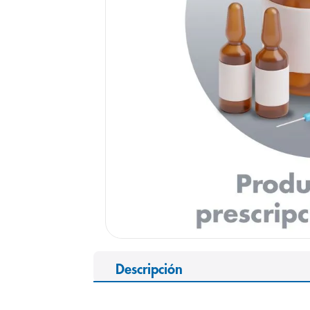
9
.
pediasure
10
.
panolini
Descripción