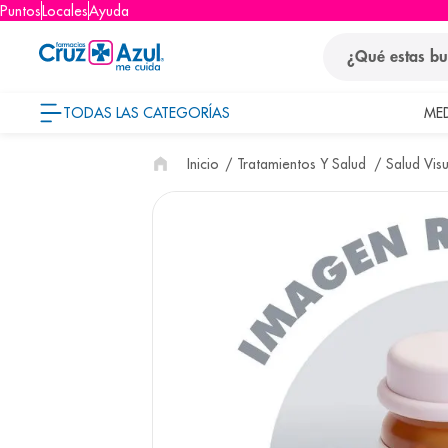
Puntos
Locales
Ayuda
¿Qué estas busca
TODAS LAS CATEGORÍAS
ME
términos
Tratamientos Y Salud
Salud Visu
1
.
protector so
2
.
pañales
3
.
eucerin
4
.
cerave
5
.
nivea
6
.
bioderma
7
.
shampoo
8
.
desodorant