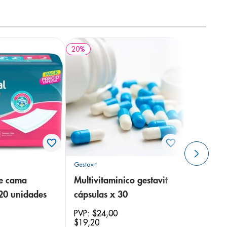
20
%
Gestavit
de cama
Multivitaminico gestavit
 20 unidades
cápsulas x 30
PVP:
$
24
,
00
$
19
,
20