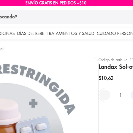
ENVÍO GRATIS EN PEDIDOS +$10
ndo?
DICINAS
DÍAS DEL BEBÉ
TRATAMIENTOS Y SALUD
CUIDADO PERSON
 más buscados
al
lar
Código de artículo
:
1
Landax Sol-
$
10
,
62
e