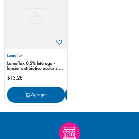
8
.
pediasure
9
.
panolini
10
.
prueba embarazo
Lamoflox
Lamoflox 0.5% leterago -
lansier antibiótico ocular sin
preservante
$
13
,
28
Agregar
Agregar