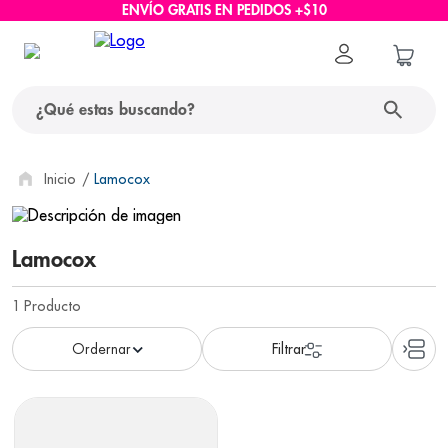
ENVÍO GRATIS EN PEDIDOS +$10
¿Qué estas buscando?
términos más buscados
Lamocox
1
.
protector solar
Lamocox
2
.
pañales
3
.
eucerin
1
Producto
4
.
cerave
5
.
nivea
6
.
shampoo
7
.
bioderma