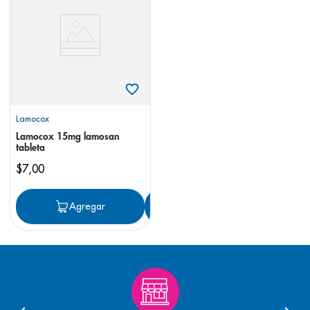
8
.
panolini
9
.
pediasure
10
.
desodorante
Lamocox
Lamocox 15mg lamosan
tableta
$
7
,
00
Agregar
Agregar