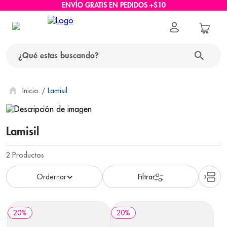
ENVÍO GRATIS EN PEDIDOS +$10
¿Qué estas buscando?
términos más buscados
Lamisil
1
.
protector solar
Lamisil
2
.
pañales
3
.
eucerin
2
Productos
4
.
cerave
5
.
nivea
6
.
shampoo
20
%
20
%
7
.
bioderma