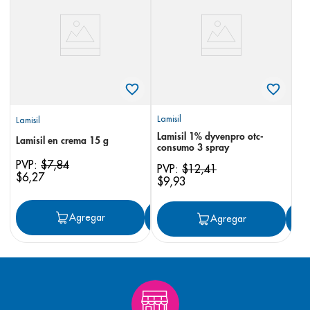
8
.
panolini
9
.
pediasure
10
.
prueba embarazo
Lamisil
Lamisil
Lamisil 1% dyvenpro otc-
Lamisil en crema 15 g
consumo 3 spray
PVP:
$
7
,
84
PVP:
$
12
,
41
$
6
,
27
$
9
,
93
Agregar
Agregar
Agregar