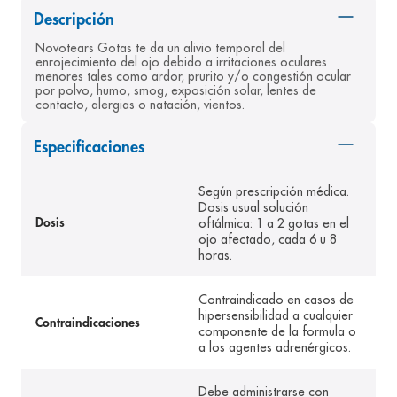
Descripción
8
.
pediasure
Novotears Gotas te da un alivio temporal del 
9
.
panolini
enrojecimiento del ojo debido a irritaciones oculares 
menores tales como ardor, prurito y/o congestión ocular 
10
.
prueba embarazo
por polvo, humo, smog, exposición solar, lentes de 
contacto, alergias o natación, vientos.
Especificaciones
Según prescripción médica.
Dosis usual solución
oftálmica: 1 a 2 gotas en el
Dosis
ojo afectado, cada 6 u 8
horas.
Contraindicado en casos de
hipersensibilidad a cualquier
Contraindicaciones
componente de la formula o
a los agentes adrenérgicos.
Debe administrarse con