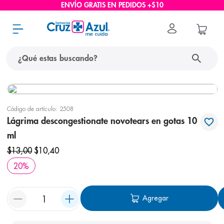
ENVÍO GRATIS EN PEDIDOS +$10
¿Qué estas buscando?
términos más buscados
Código de artículo
:
2508
1
.
protector solar
Lágrima descongestionate novotears en gotas 10
2
.
pañales
ml
3
.
eucerin
$
13
,
00
$
10
,
40
4
.
20
%
cerave
5
.
nivea
Agregar
6
.
bioderma
7
.
shampoo