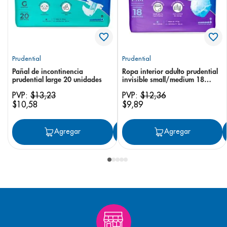
Prudential
Prudential
Pañal de incontinencia
Ropa interior adulto prudential
prudential large 20 unidades
invisible small/medium 18
unidades
PVP:
$
13
,
23
PVP:
$
12
,
36
$
10
,
58
$
9
,
89
Agregar
Agregar
Agregar