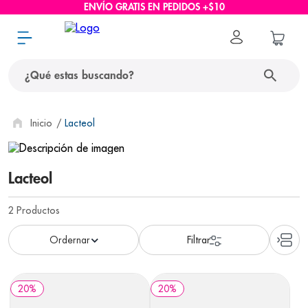
ENVÍO GRATIS EN PEDIDOS +$10
¿Qué estas buscando?
términos más buscados
Lacteol
1
.
protector solar
Lacteol
2
.
pañales
3
.
eucerin
2
Productos
4
.
cerave
5
.
nivea
6
.
shampoo
20
%
20
%
7
.
bioderma