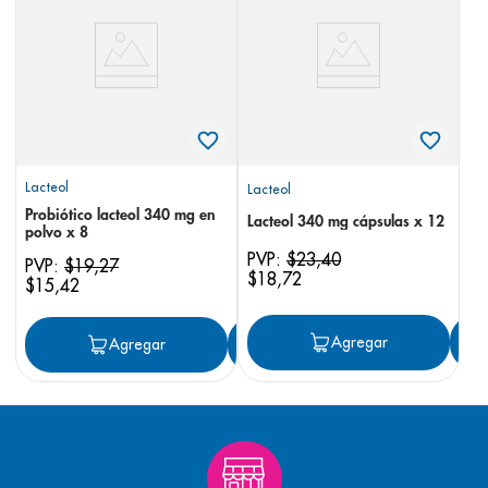
8
.
panolini
9
.
pediasure
10
.
desodorante
Lacteol
Lacteol
Probiótico lacteol 340 mg en
Lacteol 340 mg cápsulas x 12
polvo x 8
PVP:
$
23
,
40
PVP:
$
19
,
27
$
18
,
72
$
15
,
42
Agregar
Agregar
Agregar