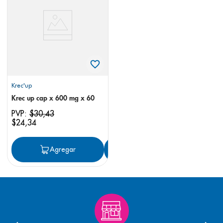
8
.
panolini
9
.
pediasure
10
.
prueba embarazo
Krec'up
Krec up cap x 600 mg x 60
PVP:
$
30
,
43
$
24
,
34
Agregar
Agregar