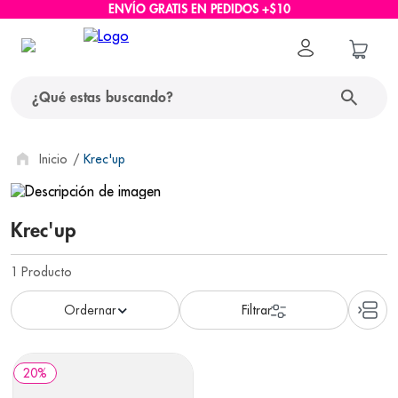
ENVÍO GRATIS EN PEDIDOS +$10
¿Qué estas buscando?
términos más buscados
Krec'up
1
.
protector solar
Krec'up
2
.
pañales
3
.
eucerin
1
Producto
4
.
cerave
5
.
nivea
6
.
shampoo
20
%
7
.
bioderma