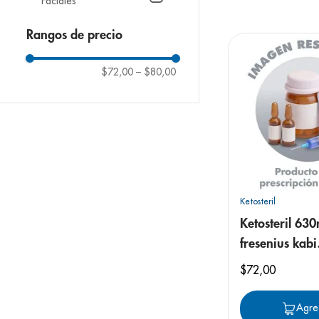
Faciales
9
.
pediasure
10
.
panolini
Rangos de precio
$72,00
–
$80,00
Ketosteril
Ketosteril 63
fresenius kabi
nutricional ta
$
72
,
00
Agre