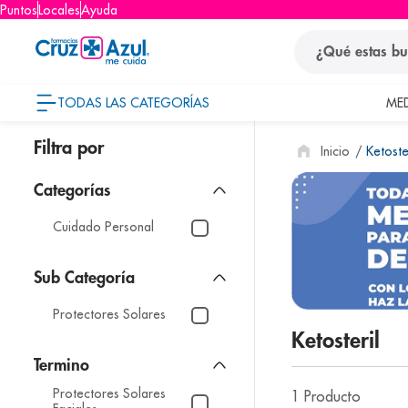
Puntos
Locales
Ayuda
¿Qué estas busca
TODAS LAS CATEGORÍAS
ME
términos
Ketoste
1
.
protector so
2
.
pañales
3
.
eucerin
Cuidado Personal
4
.
cerave
5
.
nivea
Protectores Solares
6
.
bioderma
Ketosteril
7
.
shampoo
8
.
desodorant
Protectores Solares
1
Producto