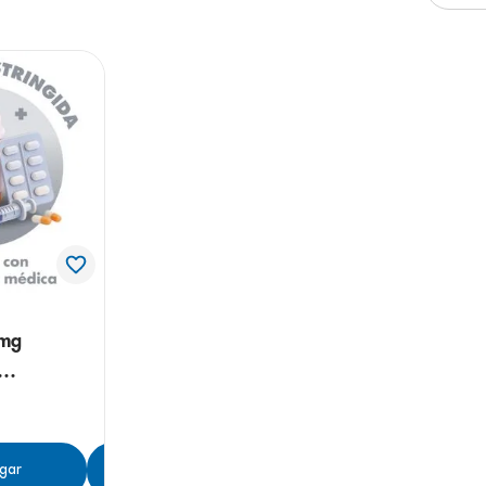
0mg
bleta
gar
Agregar