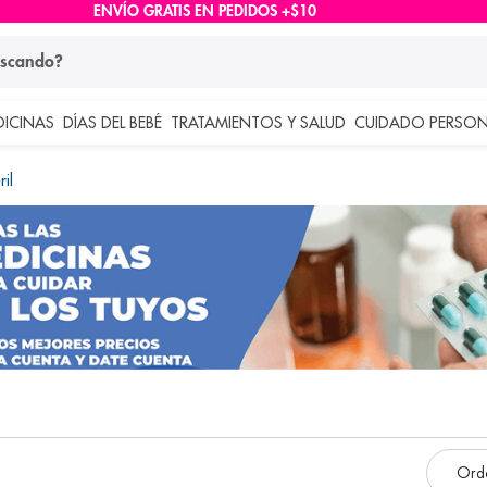
ENVÍO GRATIS EN PEDIDOS +$10
ndo?
DICINAS
DÍAS DEL BEBÉ
TRATAMIENTOS Y SALUD
CUIDADO PERSON
 más buscados
ril
lar
e