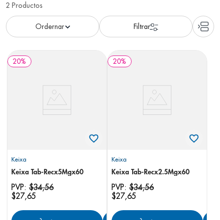
2
Productos
8
.
panolini
9
.
pediasure
10
.
desodorante
20
%
20
%
Keixa
Keixa
Keixa Tab-Recx5Mgx60
Keixa Tab-Recx2.5Mgx60
PVP:
$
34
,
56
PVP:
$
34
,
56
$
27
,
65
$
27
,
65