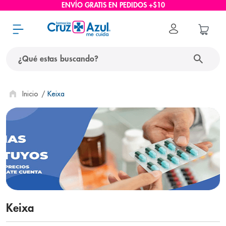
ENVÍO GRATIS EN PEDIDOS +$10
¿Qué estas buscando?
términos más buscados
Keixa
1
.
protector solar
2
.
pañales
3
.
eucerin
4
.
cerave
5
.
nivea
6
.
shampoo
Keixa
7
.
bioderma