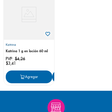
8
.
pediasure
9
.
panolini
10
.
prueba embarazo
Katrina
Katrina 1 g en loción 60 ml
PVP:
$
4
,
26
$
3
,
41
Agregar
Agregar