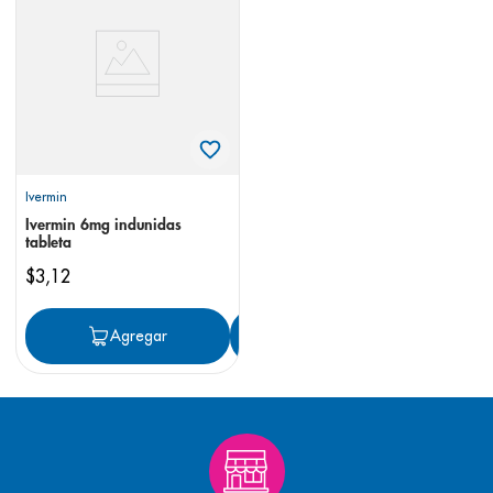
8
.
panolini
9
.
pediasure
10
.
desodorante
Ivermin
Ivermin 6mg indunidas
tableta
$
3
,
12
Agregar
Agregar