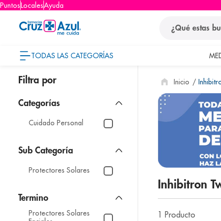
Puntos
Locales
Ayuda
¿Qué estas busca
TODAS LAS CATEGORÍAS
ME
términos
Inhibitr
1
.
protector so
2
.
pañales
3
.
eucerin
Cuidado Personal
4
.
cerave
5
.
nivea
Protectores Solares
6
.
shampoo
Inhibitron T
7
.
bioderma
8
.
panolini
Protectores Solares
1
Producto