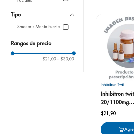
Faciales
9
.
pediasure
10
.
desodorant
Tipo
Smoker's Menta Fuerte
Rangos de precio
$21,00
–
$30,00
Inhibitron Twit
Inhibitron twit
20/1100mg
fenixpharma 
$
21
,
90
twit
Agre