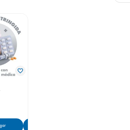
e
cápsulas
gar
Agregar