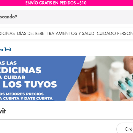
ENVÍO GRATIS EN PEDIDOS +$10
ndo?
DICINAS
DÍAS DEL BEBÉ
TRATAMIENTOS Y SALUD
CUIDADO PERSON
 más buscados
on Twit
lar
wit