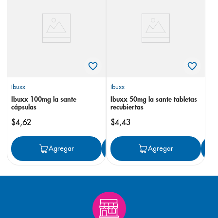
8
.
panolini
9
.
pediasure
10
.
desodorante
Ibuxx
Ibuxx
Ibuxx 100mg la sante
Ibuxx 50mg la sante tabletas
cápsulas
recubiertas
$
4
,
62
$
4
,
43
Agregar
Agregar
Agregar