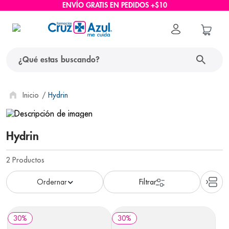
ENVÍO GRATIS EN PEDIDOS +$10
¿Qué estas buscando?
términos más buscados
Hydrin
1
.
protector solar
2
.
pañales
Hydrin
3
.
eucerin
2
Productos
4
.
cerave
5
.
nivea
6
.
shampoo
30
%
30
%
7
.
bioderma