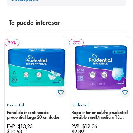
8
.
desodorante
9
.
pediasure
Te puede interesar
10
.
panolini
20
%
20
%
Prudential
Prudential
Pañal de incontinencia
Ropa interior adulto prudential
prudential large 20 unidades
invisible small/medium 18
unidades
PVP:
$
13
,
23
PVP:
$
12
,
36
$
10
,
58
$
9
,
89