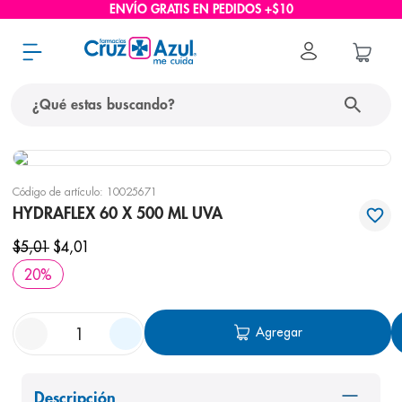
ENVÍO GRATIS EN PEDIDOS +$10
¿Qué estas buscando?
términos más buscados
Código de artículo
:
10025671
1
.
protector solar
HYDRAFLEX 60 X 500 ML UVA
2
.
pañales
$
5
,
01
$
4
,
01
3
.
eucerin
20
%
4
.
cerave
5
.
nivea
Agregar
6
.
bioderma
7
.
shampoo
Descripción