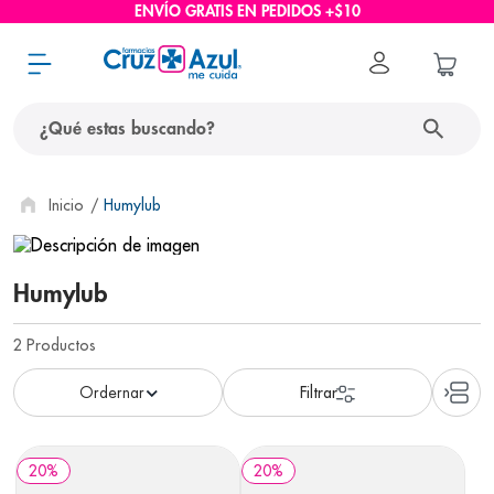
ENVÍO GRATIS EN PEDIDOS +$10
¿Qué estas buscando?
términos más buscados
Humylub
1
.
protector solar
2
.
pañales
Humylub
3
.
eucerin
2
Productos
4
.
cerave
5
.
nivea
6
.
shampoo
20
%
20
%
7
.
bioderma