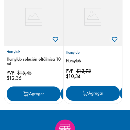
8
.
panolini
9
.
pediasure
10
.
desodorante
Humylub
Humylub
Humylub solución oftálmica 10
Humylub
ml
PVP:
$
12
,
93
PVP:
$
15
,
45
$
10
,
34
$
12
,
36
Agregar
Agregar
Agregar