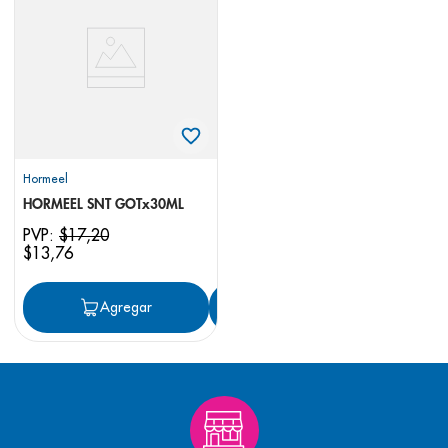
8
.
pediasure
9
.
panolini
10
.
prueba embarazo
Hormeel
HORMEEL SNT GOTx30ML
PVP:
$
17
,
20
$
13
,
76
Agregar
Agregar