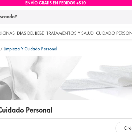
ENVÍO GRATIS EN PEDIDOS +$10
ndo?
DICINAS
DÍAS DEL BEBÉ
TRATAMIENTOS Y SALUD
CUIDADO PERSON
 más buscados
Limpieza Y Cuidado Personal
lar
 Cuidado Personal
e