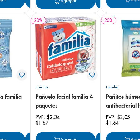
Agregar
Agregar
20
%
20
%
Familia
Familia
a familia
Pañuelo facial familia 4
Pañitos húmed
paquetes
antibacterial 
herbal x40
PVP:
$
2
,
34
PVP:
$
2
,
05
$
1
,
87
$
1
,
64
gar
Agregar
Agregar
Agregar
Agre