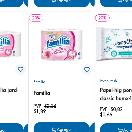
20
%
20
%
Pompifresh
Familia
lia jard-
Papel-hig pom
Familia
classic humx
PVP:
$
2
,
36
PVP:
$
0
,
82
$
1
,
89
$
0
,
66
Agregar
Agregar
gar
Agregar
Agre