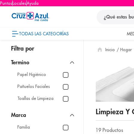
Puntos
Locales
Ayuda
¿Qué estas busca
TODAS LAS CATEGORÍAS
ME
términos
Hogar
1
.
protector so
2
.
pañales
3
.
eucerin
Papel Higiénico
4
.
cerave
Pañuelos Faciales
5
.
nivea
Toallas de Limpieza
6
.
bioderma
Limpieza Y
7
.
shampoo
Marca
8
.
desodorant
Familia
19
Productos