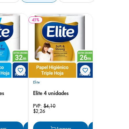
45
%
Elite
es
Elite 4 unidades
PVP:
$
4
,
10
$
2
,
26
gar
Agregar
Agregar
Agregar