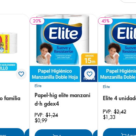
20
%
45
%
Elite
Elite
Papel-hig elite manzani
o familia
Elite 4 unidad
d-h gdex4
PVP:
$
2
,
42
PVP:
$
1
,
24
$
1
,
33
$
0
,
99
gar
Agregar
Agre