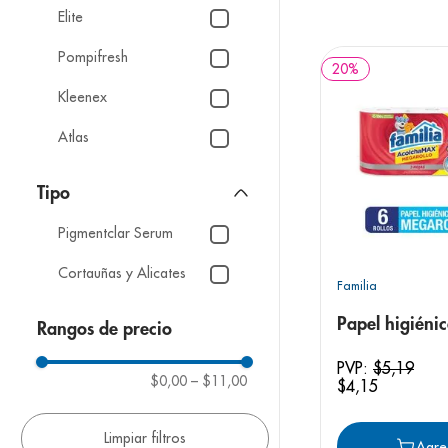
9
.
pediasure
Elite
10
.
panolini
Pompifresh
20
%
Kleenex
Atlas
Tipo
Pigmentclar Serum
Cortauñas y Alicates
Familia
Papel higiénic
Rangos de precio
PVP:
$
5
,
19
$0,00
–
$11,00
$
4
,
15
Agre