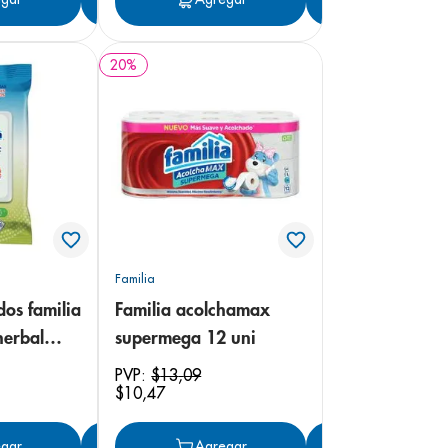
20
%
Familia
os familia
Familia acolchamax
herbal
supermega 12 uni
PVP:
$
13
,
09
$
10
,
47
gar
Agregar
Agregar
Agregar