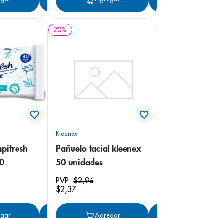
20
%
Kleenex
pifresh
Pañuelo facial kleenex
40
50 unidades
PVP:
$
2
,
96
$
2
,
37
gar
Agregar
Agregar
Agregar