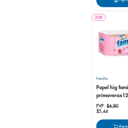
20
%
Familia
Papel hig fami
primaverax12
PVP:
$
6
,
80
$
5
,
44
Agre