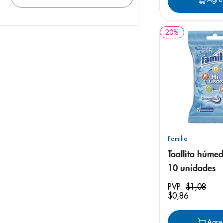
20
%
Familia
Toallita húmed
10 unidades
PVP:
$
1
,
08
$
0
,
86
Agre