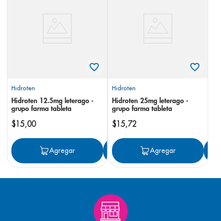
8
.
desodorante
9
.
pediasure
10
.
panolini
Hidroten
Hidroten
Hidroten 12.5mg leterago -
Hidroten 25mg leterago -
grupo farma tableta
grupo farma tableta
$
15
,
00
$
15
,
72
Agregar
Agregar
Agregar