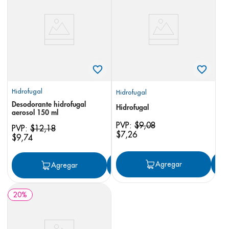
8
.
desodorante
9
.
pediasure
10
.
panolini
Hidrofugal
Hidrofugal
Desodorante hidrofugal
Hidrofugal
aerosol 150 ml
PVP:
$
9
,
08
PVP:
$
12
,
18
$
7
,
26
$
9
,
74
Agregar
Agregar
Agregar
20
%