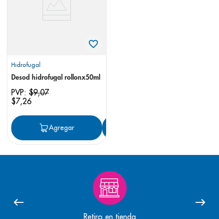
Hidrofugal
Desod hidrofugal rollonx50ml
PVP:
$
9
,
07
$
7
,
26
Agregar
Agregar
Retiro en tienda