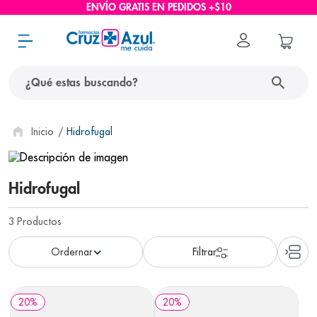
ENVÍO GRATIS EN PEDIDOS +$10
¿Qué estas buscando?
términos más buscados
Hidrofugal
1
.
protector solar
2
.
pañales
Hidrofugal
3
.
eucerin
3
Productos
4
.
cerave
5
.
nivea
6
.
bioderma
20
%
20
%
7
.
shampoo