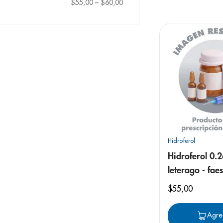
9
.
pediasure
$55,00
–
$60,00
10
.
desodorant
Hidroferol
Hidroferol 0.
leterago - fae
cápsulas
$
55
,
00
Agre