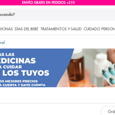
ENVÍO GRATIS EN PEDIDOS +$10
ndo?
DICINAS
DÍAS DEL BEBÉ
TRATAMIENTOS Y SALUD
CUIDADO PERSON
 más buscados
rol
lar