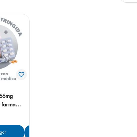
e
266mg
s farma
gar
Agregar