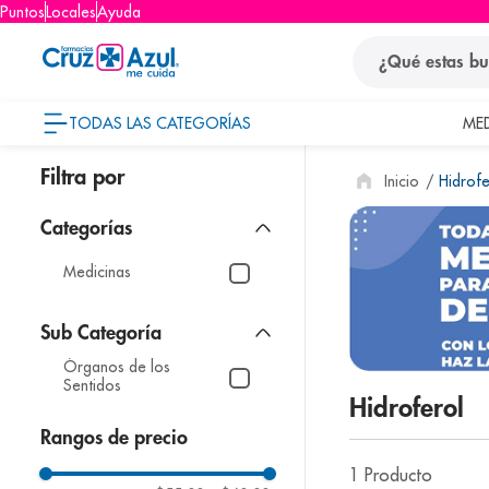
Puntos
Locales
Ayuda
¿Qué estas busca
TODAS LAS CATEGORÍAS
ME
términos
Hidrofe
1
.
protector so
2
.
pañales
3
.
eucerin
Medicinas
4
.
cerave
5
.
nivea
Órganos de los
6
.
shampoo
Sentidos
Hidroferol
7
.
bioderma
Rangos de precio
8
.
panolini
1
Producto