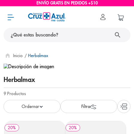
ENVÍO GRATIS EN PEDIDOS +$10
¿Qué estas buscando?
términos más buscados
Herbalmax
1
.
protector solar
2
.
pañales
Herbalmax
3
.
eucerin
9
Productos
4
.
cerave
5
.
nivea
6
.
shampoo
20
%
20
%
7
.
bioderma