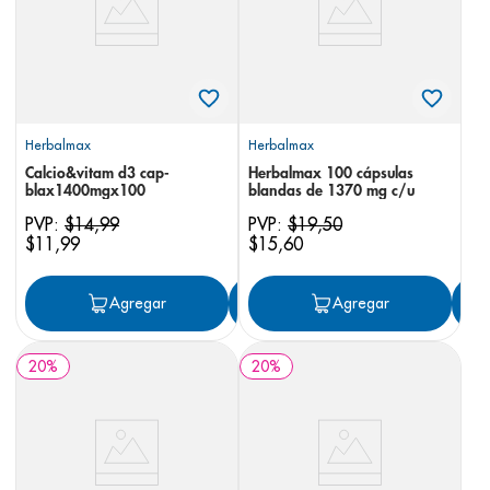
Herbalmax
Herbalmax
Calcio&vitam d3 cap-
Herbalmax 100 cápsulas
blax1400mgx100
blandas de 1370 mg c/u
PVP:
$
14
,
99
PVP:
$
19
,
50
$
11
,
99
$
15
,
60
Agregar
Agregar
Agregar
20
%
20
%