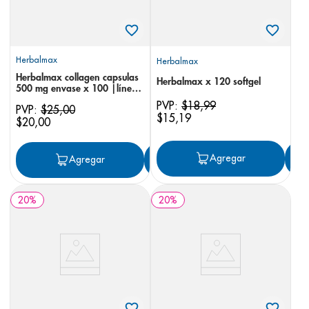
Herbalmax
Herbalmax
Herbalmax collagen capsulas
Herbalmax x 120 softgel
500 mg envase x 100 |línea
de producto: naturales x 100
PVP:
$
18
,
99
PVP:
$
25
,
00
$
15
,
19
$
20
,
00
Agregar
Agregar
Agregar
20
%
20
%