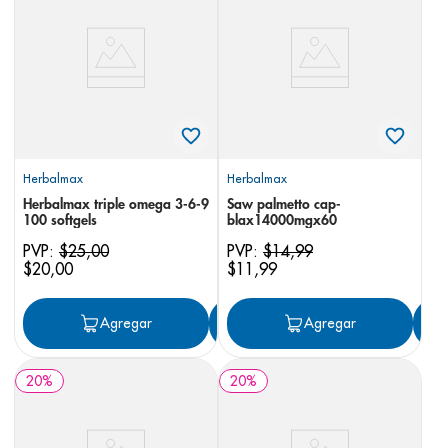
8
.
panolini
9
.
pediasure
10
.
desodorante
Herbalmax
Herbalmax
Herbalmax triple omega 3-6-9
Saw palmetto cap-
100 softgels
blax14000mgx60
PVP:
$
25
,
00
PVP:
$
14
,
99
$
20
,
00
$
11
,
99
Agregar
Agregar
Agregar
20
%
20
%