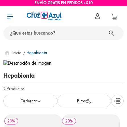
ENVÍO GRATIS EN PEDIDOS +$10
¿Qué estas buscando?
términos más buscados
Hepabionta
1
.
protector solar
2
.
pañales
Hepabionta
3
.
eucerin
2
Productos
4
.
cerave
5
.
nivea
6
.
shampoo
20
%
20
%
7
.
bioderma