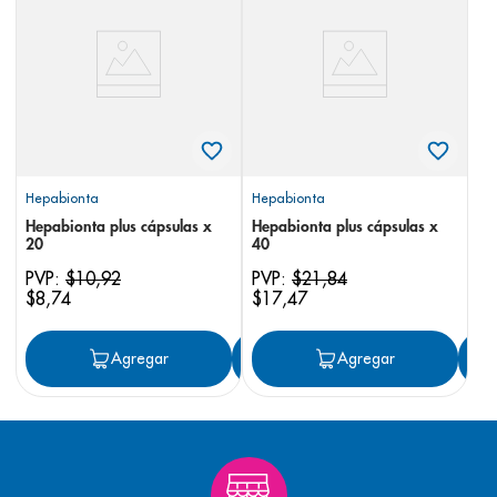
8
.
panolini
9
.
pediasure
10
.
desodorante
Hepabionta
Hepabionta
Hepabionta plus cápsulas x
Hepabionta plus cápsulas x
20
40
PVP:
$
10
,
92
PVP:
$
21
,
84
$
8
,
74
$
17
,
47
Agregar
Agregar
Agregar