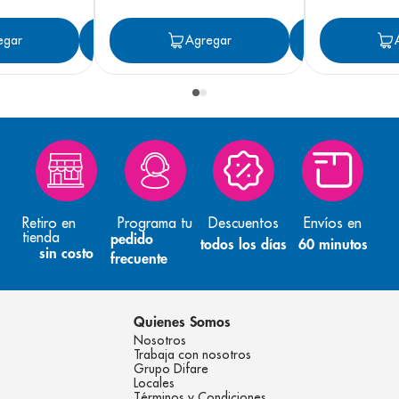
egar
Agregar
Agregar
Agreg
Retiro en
Programa tu
Descuentos
Envíos en
tienda
pedido
todos los días
60 minutos
sin costo
frecuente
Quienes Somos
Nosotros
Trabaja con nosotros
Grupo Difare
Locales
Términos y Condiciones