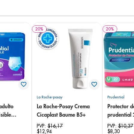
20
%
20
%
La Roche-posay
Prudential
adulto
La Roche-Posay Crema
Protector 
sible
Cicaplast Baume B5+
prudential
 18
PVP:
$
16
,
17
PVP:
$
10
,
37
$
12
,
94
$
8
,
30