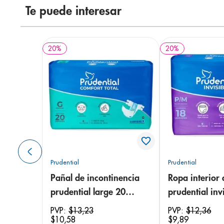
Te puede interesar
20
%
20
%
Prudential
Prudential
Pañal de incontinencia
Ropa interior 
prudential large 20
prudential invi
unidades
small/medium
PVP:
$
13
,
23
PVP:
$
12
,
36
$
10
,
58
$
9
,
89
unidades