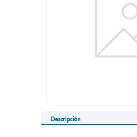
9
.
panolini
10
.
prueba emb
Descripción