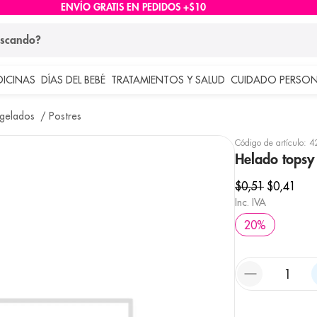
ENVÍO GRATIS EN PEDIDOS +$10
ndo?
DICINAS
DÍAS DEL BEBÉ
TRATAMIENTOS Y SALUD
CUIDADO PERSON
 más buscados
ngelados
Postres
lar
Código de artículo
:
4
Helado topsy
$
0
,
51
$
0
,
41
Inc. IVA
20
%