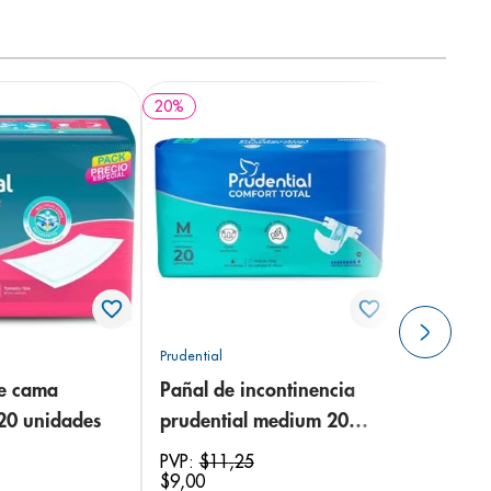
20
%
Prudential
de cama
Pañal de incontinencia
 20 unidades
prudential medium 20
unidades
PVP:
$
11
,
25
$
9
,
00