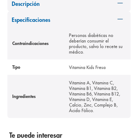
Descripción
8
.
pediasure
9
.
panolini
Especificaciones
10
.
prueba embarazo
Personas diabéticas no
deberían consumir el
Contraindicaciones
producto, salvo lo recete su
médico.
Vitamina Kids Fresa
Tipo
Vitamina A, Vitamina C,
Vitamina B1, Vitamina B2,
Vitamina B6, Vitamina B12,
Ingredientes
Vitamina D, Vitamina E,
Calcio, Zinc, Complejo B,
Ácido Fólico.
Te puede interesar