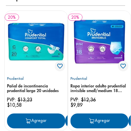
20
%
20
%
Prudential
Prudential
Pañal de incontinencia
Ropa interior adulto prudential
prudential large 20 unidades
invisible small/medium 18
unidades
PVP:
$
13
,
23
PVP:
$
12
,
36
$
10
,
58
$
9
,
89
Agregar
Agregar
Agregar