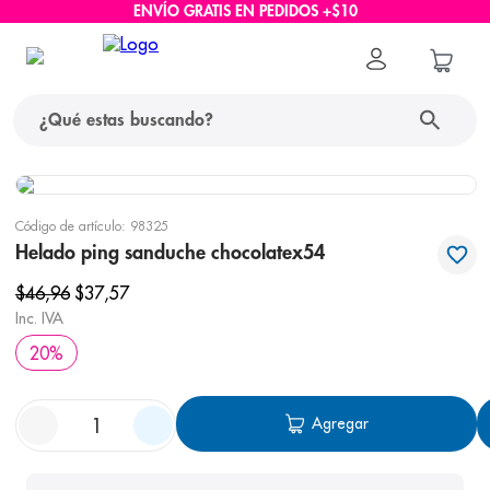
ENVÍO GRATIS EN PEDIDOS +$10
¿Qué estas buscando?
términos más buscados
Código de artículo
:
98325
1
.
protector solar
Helado ping sanduche chocolatex54
2
.
pañales
$
46
,
96
$
37
,
57
Inc. IVA
3
.
eucerin
20
%
4
.
cerave
5
.
nivea
Agregar
6
.
bioderma
7
.
shampoo