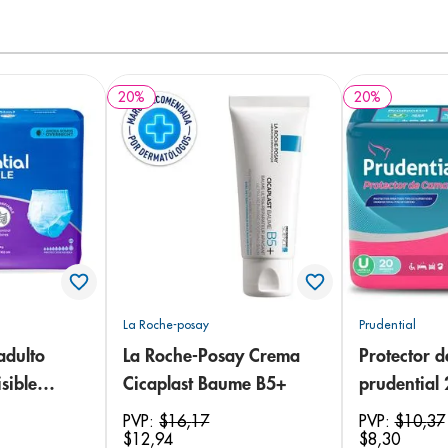
20
%
20
%
La Roche-posay
Prudential
adulto
La Roche-Posay Crema
Protector 
sible
Cicaplast Baume B5+
prudential
 18
PVP:
$
16
,
17
PVP:
$
10
,
37
$
12
,
94
$
8
,
30