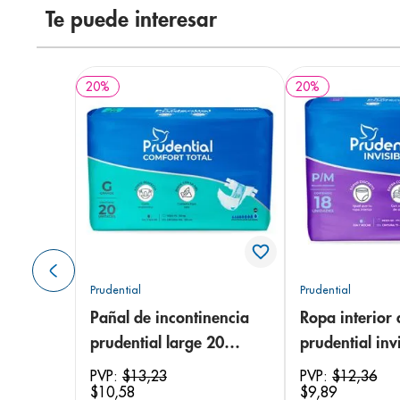
Te puede interesar
20
%
20
%
Prudential
Prudential
Pañal de incontinencia
Ropa interior 
prudential large 20
prudential invi
unidades
small/medium
PVP:
$
13
,
23
PVP:
$
12
,
36
$
10
,
58
$
9
,
89
unidades