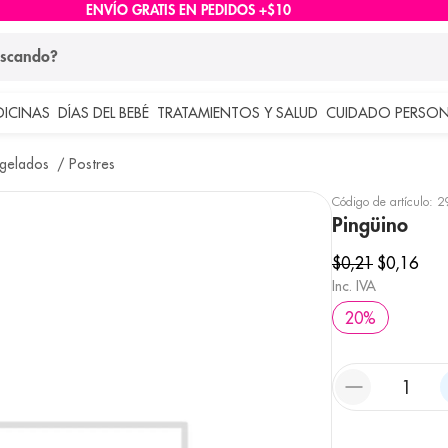
ENVÍO GRATIS EN PEDIDOS +$10
ndo?
DICINAS
DÍAS DEL BEBÉ
TRATAMIENTOS Y SALUD
CUIDADO PERSON
 más buscados
ngelados
Postres
lar
Código de artículo
:
2
Pingüino
$
0
,
21
$
0
,
16
Inc. IVA
20
%