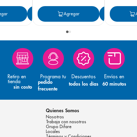
egar
Agregar
Agregar
Agreg
Retiro en
Programa tu
Descuentos
Envíos en
tienda
pedido
todos los días
60 minutos
sin costo
frecuente
Quienes Somos
Nosotros
Trabaja con nosotros
Grupo Difare
Locales
Términos y Condiciones