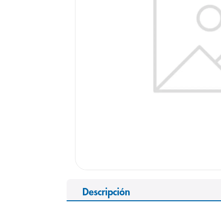
9
.
pediasure
10
.
desodorant
Descripción