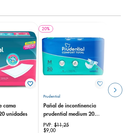
20
%
Prudential
de cama
Pañal de incontinencia
 20 unidades
prudential medium 20
unidades
PVP:
$
11
,
25
$
9
,
00