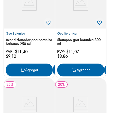
Goa Botanica
Goa Botanica
Acondicionador goa botanica
Shampoo goa botanica 300
bálsamo 250 ml
ml
PVP:
$
11
,
40
PVP:
$
11
,
07
$
9
,
12
$
8
,
86
Agregar
Agregar
Agregar
25
%
20
%