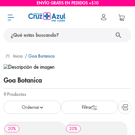
ENVÍO GRATIS EN PEDIDOS +$10
¿Qué estas buscando?
términos más buscados
Goa Botanica
1
.
protector solar
2
.
pañales
Goa Botanica
3
.
eucerin
9
Productos
4
.
cerave
5
.
nivea
6
.
shampoo
20
%
20
%
7
.
bioderma