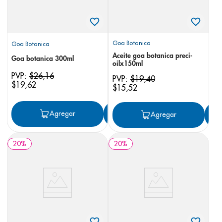
Goa Botanica
Goa Botanica
Aceite goa botanica preci-
Goa botanica 300ml
oilx150ml
PVP:
$
26
,
16
PVP:
$
19
,
40
$
19
,
62
$
15
,
52
Agregar
Agregar
Agregar
20
%
20
%