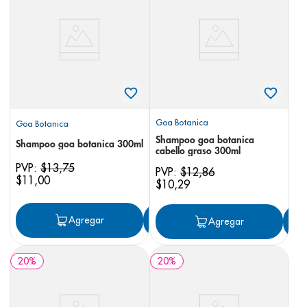
8
.
panolini
9
.
pediasure
10
.
desodorante
Goa Botanica
Goa Botanica
Shampoo goa botanica
Shampoo goa botanica 300ml
cabello graso 300ml
PVP:
$
13
,
75
PVP:
$
12
,
86
$
11
,
00
$
10
,
29
Agregar
Agregar
Agregar
20
%
20
%