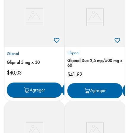
8
.
desodorante
9
.
pediasure
10
.
panolini
Glipnal
Glipnal
Glipnal Duo 2,5 mg/500 mg x
Glipnal 5 mg x 30
60
$
40
,
03
$
41
,
82
Agregar
Agregar
Agregar