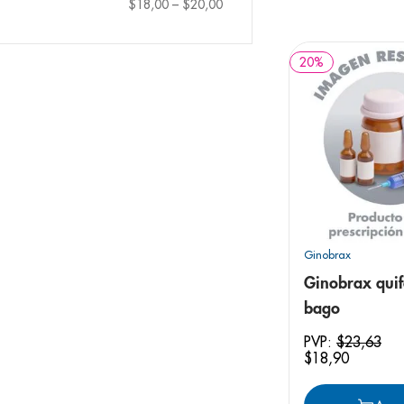
9
.
panolini
$18,00
–
$20,00
10
.
prueba emb
20
%
Ginobrax
Ginobrax quif
bago
PVP:
$
23
,
63
$
18
,
90