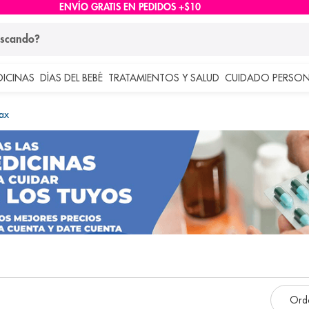
ENVÍO GRATIS EN PEDIDOS +$10
ndo?
DICINAS
DÍAS DEL BEBÉ
TRATAMIENTOS Y SALUD
CUIDADO PERSON
 más buscados
ax
lar