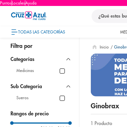
Puntos
Locales
Ayuda
¿Qué estas busca
TODAS LAS CATEGORÍAS
ME
términos
Ginobr
1
.
protector so
2
.
pañales
3
.
eucerin
Medicinas
4
.
cerave
5
.
nivea
Sueros
6
.
shampoo
Ginobrax
7
.
bioderma
Rangos de precio
8
.
pediasure
1
Producto