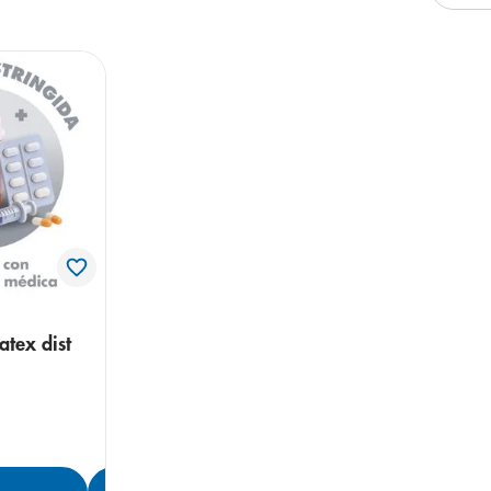
arazo
atex dist