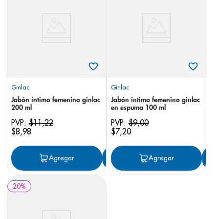
8
.
panolini
9
.
pediasure
10
.
desodorante
Ginlac
Ginlac
Jabón íntimo femenino ginlac
Jabón íntimo femenino ginlac
200 ml
en espuma 100 ml
PVP:
$
11
,
22
PVP:
$
9
,
00
$
8
,
98
$
7
,
20
Agregar
Agregar
Agregar
20
%