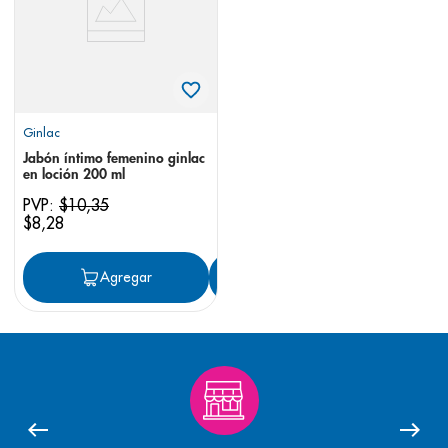
Ginlac
Jabón íntimo femenino ginlac
en loción 200 ml
PVP:
$
10
,
35
$
8
,
28
Agregar
Agregar