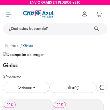
ENVÍO GRATIS EN PEDIDOS +$10
¿Qué estas buscando?
términos más buscados
Ginlac
1
.
protector solar
2
.
pañales
Ginlac
3
.
eucerin
3
Productos
4
.
cerave
5
.
nivea
6
.
shampoo
20
%
20
%
7
.
bioderma