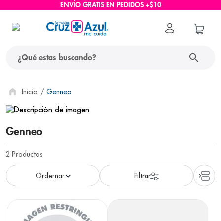
ENVÍO GRATIS EN PEDIDOS +$10
¿Qué estas buscando?
términos más buscados
Genneo
1
.
protector solar
2
.
pañales
Genneo
3
.
eucerin
2
Productos
4
.
cerave
5
.
nivea
6
.
shampoo
7
.
bioderma