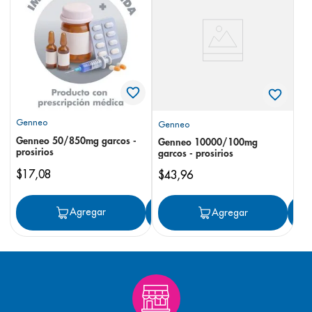
8
.
panolini
9
.
pediasure
10
.
desodorante
Genneo
Genneo
Genneo 50/850mg garcos -
Genneo 10000/100mg
prosirios
garcos - prosirios
$
17
,
08
$
43
,
96
Agregar
Agregar
Agregar