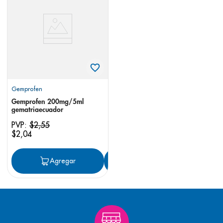
8
.
panolini
9
.
pediasure
10
.
desodorante
Gemprofen
Gemprofen 200mg/5ml
gematriaecuador
PVP:
$
2
,
55
$
2
,
04
Agregar
Agregar