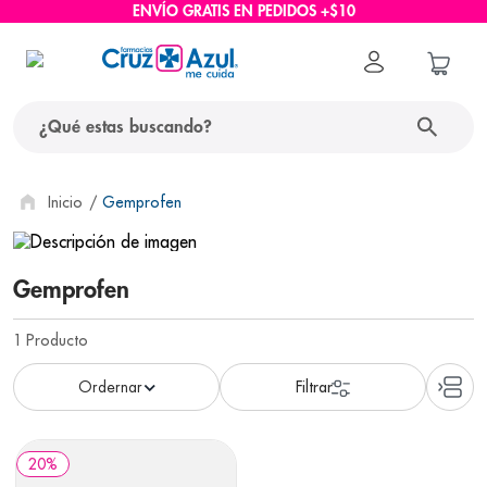
ENVÍO GRATIS EN PEDIDOS +$10
¿Qué estas buscando?
términos más buscados
Gemprofen
1
.
protector solar
2
.
pañales
Gemprofen
3
.
eucerin
1
Producto
4
.
cerave
5
.
nivea
6
.
shampoo
20
%
7
.
bioderma