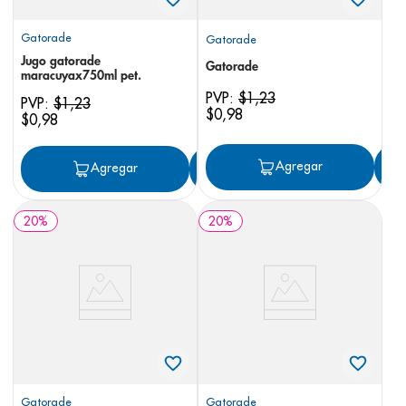
Gatorade
Gatorade
Jugo gatorade
Gatorade
maracuyax750ml pet.
PVP:
$
1
,
23
PVP:
$
1
,
23
$
0
,
98
$
0
,
98
Agregar
Agregar
Agregar
20
%
20
%
Gatorade
Gatorade