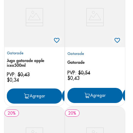
8
.
panolini
9
.
pediasure
10
.
desodorante
Gatorade
Gatorade
Jugo gatorade apple
Gatorade
icex500ml
PVP:
$
0
,
54
PVP:
$
0
,
43
$
0
,
43
$
0
,
34
Agregar
Agregar
Agregar
20
%
20
%