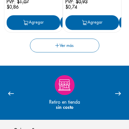
PVP:
$
1
,
07
PVP:
$
0
,
93
$
0
,
86
$
0
,
74
Agregar
Agregar
Agregar
Retiro en tienda
sin costo