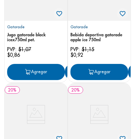
Gatorade
Gatorade
Jugo gatorade black
Bebida deportiva gatorade
icex750ml pet.
apple ice 750ml
PVP:
$
1
,
07
PVP:
$
1
,
15
$
0
,
86
$
0
,
92
Agregar
Agregar
Agregar
20
%
20
%