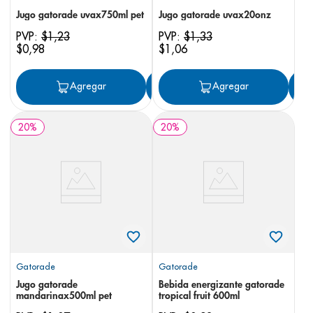
Jugo gatorade uvax750ml pet
Jugo gatorade uvax20onz
PVP:
$
1
,
23
PVP:
$
1
,
33
$
0
,
98
$
1
,
06
Agregar
Agregar
Agregar
20
%
20
%
Gatorade
Gatorade
Jugo gatorade
Bebida energizante gatorade
mandarinax500ml pet
tropical fruit 600ml