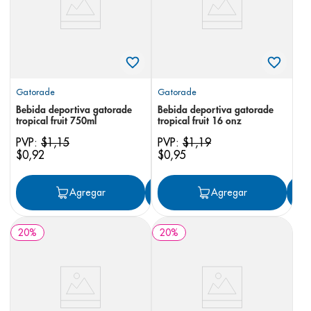
Gatorade
Gatorade
Bebida deportiva gatorade
Bebida deportiva gatorade
tropical fruit 750ml
tropical fruit 16 onz
PVP:
$
1
,
15
PVP:
$
1
,
19
$
0
,
92
$
0
,
95
Agregar
Agregar
Agregar
20
%
20
%