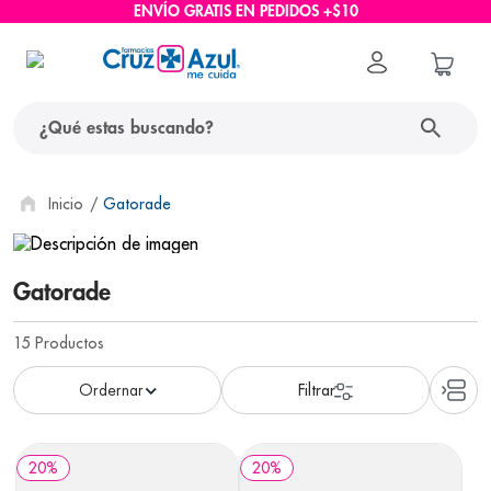
ENVÍO GRATIS EN PEDIDOS +$10
¿Qué estas buscando?
términos más buscados
Gatorade
1
.
protector solar
2
.
pañales
Gatorade
3
.
eucerin
15
Productos
4
.
cerave
5
.
nivea
6
.
shampoo
20
%
20
%
7
.
bioderma