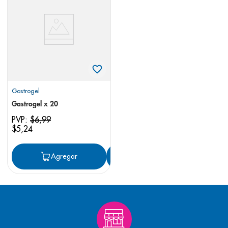
8
.
panolini
9
.
pediasure
10
.
desodorante
Gastrogel
Gastrogel x 20
PVP:
$
6
,
99
$
5
,
24
Agregar
Agregar