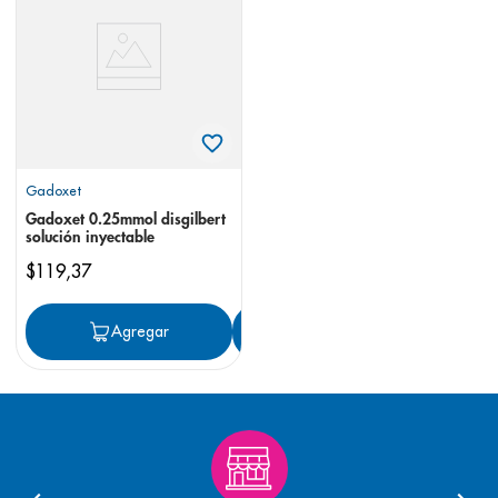
8
.
panolini
9
.
pediasure
10
.
prueba embarazo
Gadoxet
Gadoxet 0.25mmol disgilbert
solución inyectable
$
119
,
37
Agregar
Agregar