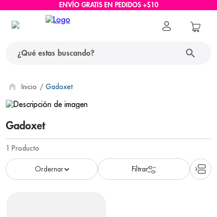
ENVÍO GRATIS EN PEDIDOS +$10
¿Qué estas buscando?
términos más buscados
Gadoxet
1
.
protector solar
Gadoxet
2
.
pañales
3
.
eucerin
1
Producto
4
.
cerave
5
.
nivea
6
.
shampoo
7
.
bioderma