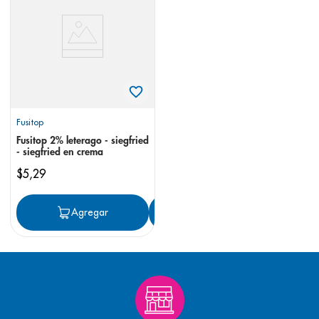
8
.
desodorante
9
.
pediasure
10
.
panolini
Fusitop
Fusitop 2% leterago - siegfried
- siegfried en crema
$
5
,
29
Agregar
Agregar