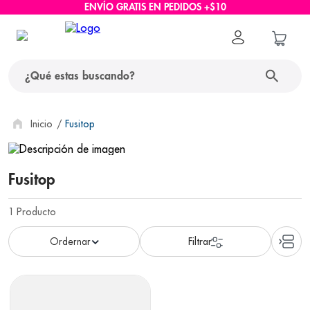
ENVÍO GRATIS EN PEDIDOS +$10
¿Qué estas buscando?
términos más buscados
Fusitop
1
.
protector solar
Fusitop
2
.
pañales
3
.
eucerin
1
Producto
4
.
cerave
5
.
nivea
6
.
bioderma
7
.
shampoo