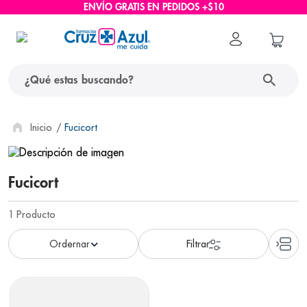
ENVÍO GRATIS EN PEDIDOS +$10
¿Qué estas buscando?
términos más buscados
Fucicort
1
.
protector solar
2
.
pañales
Fucicort
3
.
eucerin
1
Producto
4
.
cerave
5
.
nivea
6
.
bioderma
7
.
shampoo