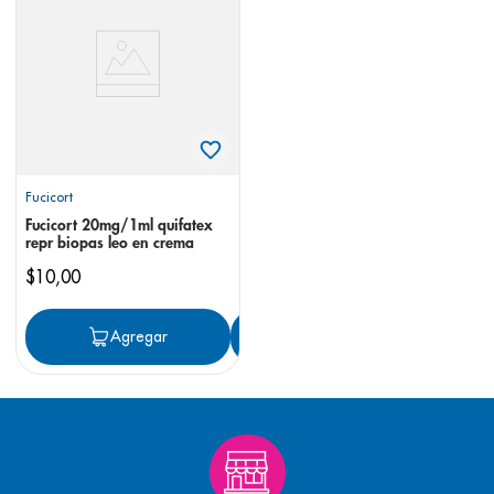
8
.
pediasure
9
.
panolini
10
.
prueba embarazo
Fucicort
Fucicort 20mg/1ml quifatex
repr biopas leo en crema
$
10
,
00
Agregar
Agregar