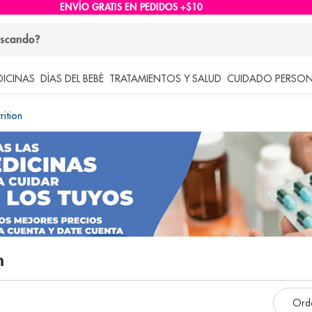
ENVÍO GRATIS EN PEDIDOS +$10
ndo?
DICINAS
DÍAS DEL BEBÉ
TRATAMIENTOS Y SALUD
CUIDADO PERSON
 más buscados
rition
lar
n