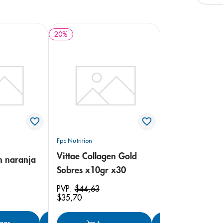
e
20
%
Fpc Nutrition
Vittae Collagen Gold
en naranja
Sobres x10gr x30
PVP:
$
44
,
63
$
35
,
70