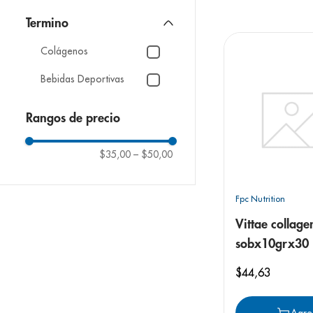
9
.
pediasure
10
.
desodorant
Colágenos
Bebidas Deportivas
Rangos de precio
$35,00
–
$50,00
Fpc Nutrition
Vittae collag
sobx10grx30
$
44
,
63