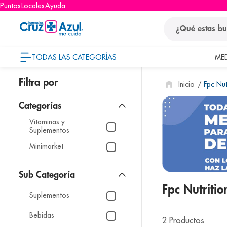
Puntos
Locales
Ayuda
¿Qué estas busca
TODAS LAS CATEGORÍAS
ME
términos
Fpc Nut
1
.
protector so
2
.
pañales
Vitaminas y
3
.
eucerin
Suplementos
4
.
cerave
Minimarket
5
.
nivea
6
.
shampoo
Fpc Nutritio
7
.
bioderma
Suplementos
8
.
panolini
Bebidas
2
Productos