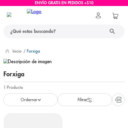
ENVÍO GRATIS EN PEDIDOS +$10
¿Qué estas buscando?
términos más buscados
Forxiga
1
.
protector solar
Forxiga
2
.
pañales
3
.
eucerin
1
Producto
4
.
cerave
5
.
nivea
6
.
bioderma
7
.
shampoo