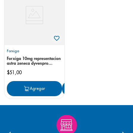
8
.
desodorante
9
.
pediasure
10
.
panolini
Forxiga
Forxiga 10mg representacion
astra zeneca dyvenpro
comprimidos recubiertos
$
51
,
00
Agregar
Agregar