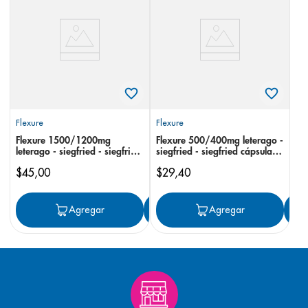
8
.
panolini
9
.
pediasure
10
.
desodorante
Flexure
Flexure
Flexure 1500/1200mg
Flexure 500/400mg leterago -
leterago - siegfried - siegfried
siegfried - siegfried cápsulas
en polvo
blandas
$
45
,
00
$
29
,
40
Agregar
Agregar
Agregar