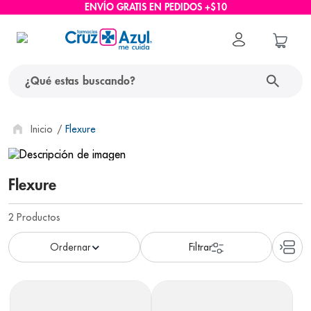
ENVÍO GRATIS EN PEDIDOS +$10
¿Qué estas buscando?
términos más buscados
Flexure
1
.
protector solar
2
.
pañales
Flexure
3
.
eucerin
2
Productos
4
.
cerave
5
.
nivea
6
.
shampoo
7
.
bioderma