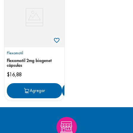
8
.
desodorante
9
.
pediasure
10
.
panolini
Flexomotil
Flexomotil 2mg biogenet
cápsulas
$
16
,
88
Agregar
Agregar