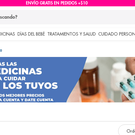
ENVÍO GRATIS EN PEDIDOS +$10
ndo?
DICINAS
DÍAS DEL BEBÉ
TRATAMIENTOS Y SALUD
CUIDADO PERSON
 más buscados
ia
lar