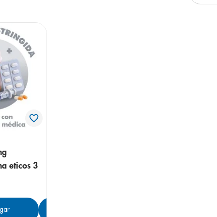
arazo
mg
a eticos 3
gar
Agregar