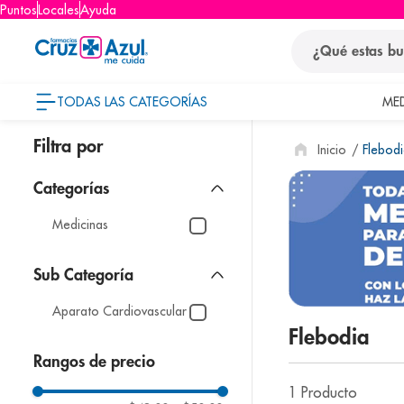
Puntos
Locales
Ayuda
¿Qué estas busca
TODAS LAS CATEGORÍAS
ME
términos
Flebod
1
.
protector so
2
.
pañales
3
.
eucerin
Medicinas
4
.
cerave
5
.
nivea
Aparato Cardiovascular
6
.
shampoo
Flebodia
7
.
bioderma
Rangos de precio
8
.
pediasure
1
Producto