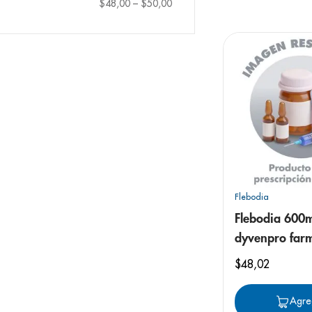
9
.
panolini
$48,00
–
$50,00
10
.
prueba emb
Flebodia
Flebodia 600
dyvenpro farm
$
48
,
02
Agre