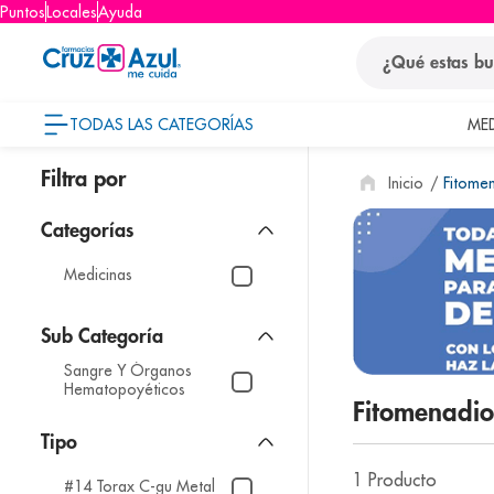
Puntos
Locales
Ayuda
¿Qué estas busca
TODAS LAS CATEGORÍAS
ME
términos
Fitome
1
.
protector so
2
.
pañales
3
.
eucerin
Medicinas
4
.
cerave
5
.
nivea
Sangre Y Órganos
6
.
shampoo
Hematopoyéticos
Fitomenadi
7
.
bioderma
Tipo
8
.
pediasure
1
Producto
#14 Torax C-gu Metal