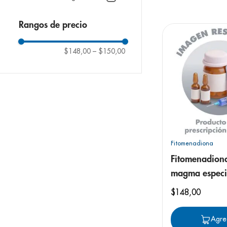
9
.
panolini
10
.
prueba emb
Rangos de precio
$148,00
–
$150,00
Fitomenadiona
Fitomenadion
magma especi
solución inyec
$
148
,
00
Agre