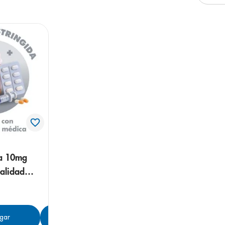
arazo
a 10mg
alidad
table
gar
Agregar