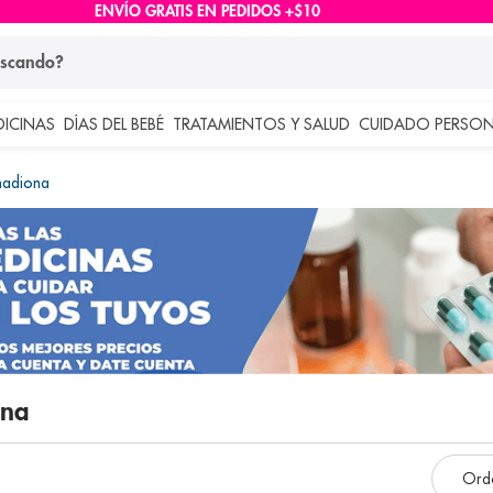
ENVÍO GRATIS EN PEDIDOS +$10
ndo?
DICINAS
DÍAS DEL BEBÉ
TRATAMIENTOS Y SALUD
CUIDADO PERSON
 más buscados
nadiona
lar
ona