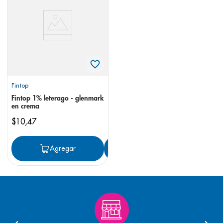
8
.
pediasure
9
.
panolini
10
.
prueba embarazo
Fintop
Fintop 1% leterago - glenmark
en crema
$
10
,
47
Agregar
Agregar