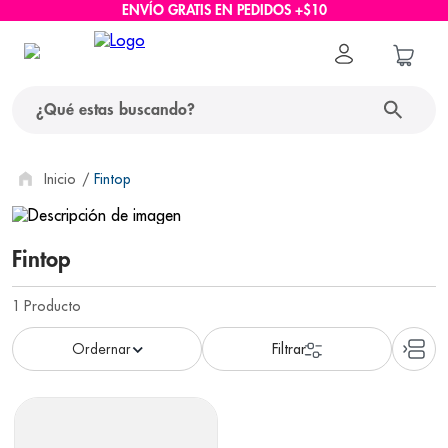
ENVÍO GRATIS EN PEDIDOS +$10
¿Qué estas buscando?
términos más buscados
Fintop
1
.
protector solar
Fintop
2
.
pañales
3
.
eucerin
1
Producto
4
.
cerave
5
.
nivea
6
.
bioderma
7
.
shampoo