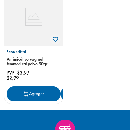
8
.
panolini
9
.
pediasure
10
.
desodorante
Femmedical
Antimicótico vaginal
femmedical polvo 90gr
PVP:
$
3
,
99
$
2
,
99
Agregar
Agregar