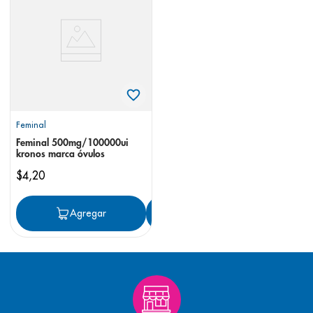
8
.
desodorante
9
.
pediasure
10
.
panolini
Feminal
Feminal 500mg/100000ui
kronos marca óvulos
$
4
,
20
Agregar
Agregar