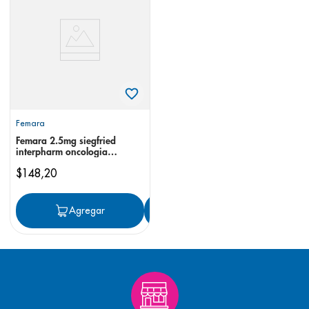
8
.
desodorante
9
.
pediasure
10
.
panolini
Femara
Femara 2.5mg siegfried
interpharm oncologia
comprimidos
$
148
,
20
Agregar
Agregar