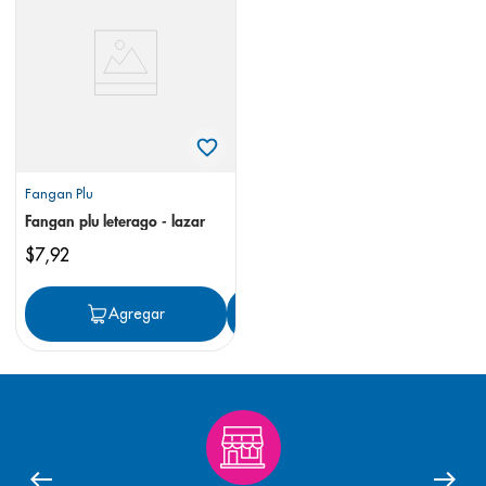
8
.
pediasure
9
.
panolini
10
.
prueba embarazo
Fangan Plu
Fangan plu leterago - lazar
$
7
,
92
Agregar
Agregar