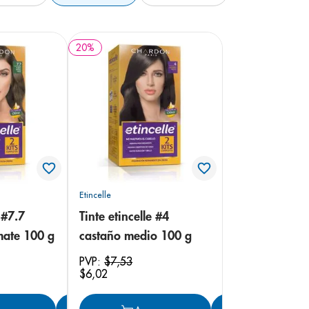
20
%
Etincelle
 #7.7
Tinte etincelle #4
mate 100 g
castaño medio 100 g
PVP:
$
7
,
53
$
6
,
02