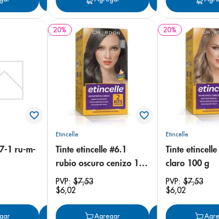
20
%
20
%
Etincelle
Etincelle
 7-1 ru-m-
Tinte etincelle #6.1
Tinte etincell
rubio oscuro cenizo 100
claro 100 g
g
PVP:
$
7
,
53
PVP:
$
7
,
53
$
6
,
02
$
6
,
02
gar
Agregar
Agregar
Agregar
Agre