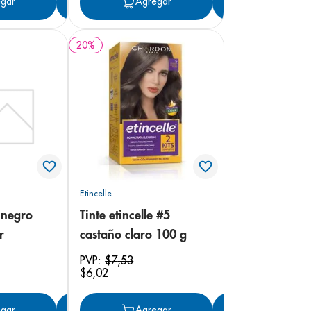
gar
Agregar
Agregar
Agregar
20
%
Etincelle
e negro
Tinte etincelle #5
r
castaño claro 100 g
PVP:
$
7
,
53
$
6
,
02
gar
Agregar
Agregar
Agregar