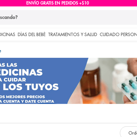
ENVÍO GRATIS EN PEDIDOS +$10
ndo?
DICINAS
DÍAS DEL BEBÉ
TRATAMIENTOS Y SALUD
CUIDADO PERSON
 más buscados
e
lar