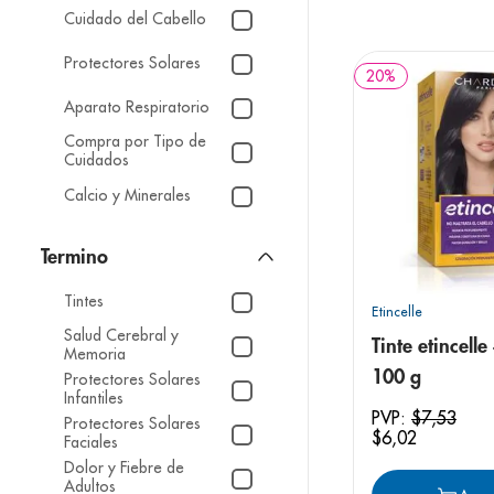
9
.
pediasure
Cuidado del Cabello
10
.
desodorant
Protectores Solares
20
%
Aparato Respiratorio
Compra por Tipo de
Cuidados
Calcio y Minerales
Alivio del Dolor
Tintes
Etincelle
Salud Cerebral y
Tinte etincell
Memoria
100 g
Protectores Solares
Infantiles
PVP:
$
7
,
53
Protectores Solares
$
6
,
02
Faciales
Dolor y Fiebre de
Adultos