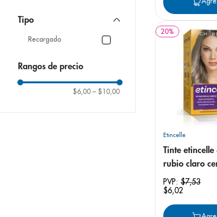
Agre
Calcio
Tipo
20
%
Recargado
Rangos de precio
$6,00
–
$10,00
Etincelle
Tinte etincelle
rubio claro c
g
PVP:
$
7
,
53
$
6
,
02
Agre