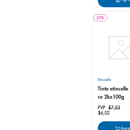
20
%
Etincelle
Tinte etincelle
ce 2kx100g
PVP:
$
7
,
53
$
6
,
02
Agre