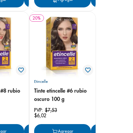
20
%
Etincelle
e #8 rubio
Tinte etincelle #6 rubio
oscuro 100 g
PVP:
$
7
,
53
$
6
,
02
gar
Agregar
Agregar
Agregar