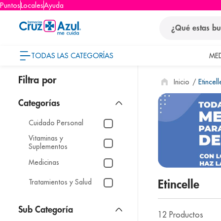
Puntos
Locales
Ayuda
¿Qué estas busca
TODAS LAS CATEGORÍAS
ME
términos
Etincell
1
.
protector so
2
.
pañales
3
.
eucerin
Cuidado Personal
4
.
cerave
Vitaminas y
Suplementos
5
.
nivea
Medicinas
6
.
shampoo
Tratamientos y Salud
Etincelle
7
.
bioderma
8
.
panolini
12
Productos