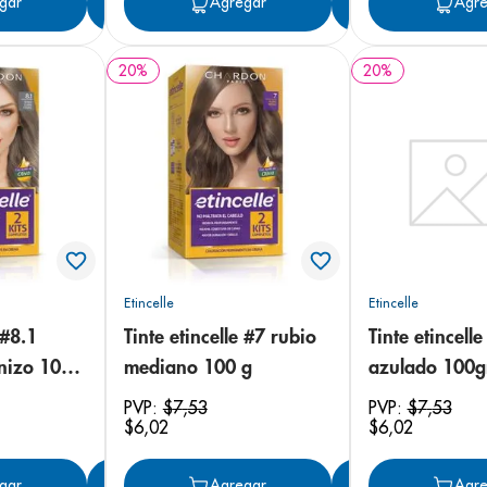
gar
Agregar
Agregar
Agregar
Agre
20
%
20
%
Etincelle
Etincelle
 #8.1
Tinte etincelle #7 rubio
Tinte etincell
enizo 100
mediano 100 g
azulado 100g
PVP:
$
7
,
53
PVP:
$
7
,
53
$
6
,
02
$
6
,
02
gar
Agregar
Agregar
Agregar
Agre