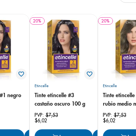
e
20
%
20
%
Etincelle
Etincelle
e #1 negro
Tinte etincelle #3
Tinte etincelle
castaño oscuro 100 g
rubio medio 
PVP:
$
7
,
53
PVP:
$
7
,
53
$
6
,
02
$
6
,
02